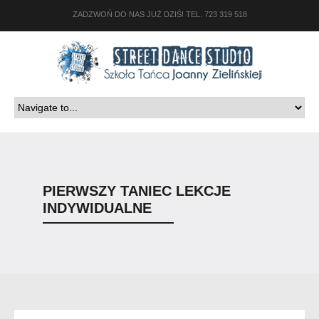
ZADZWOŃ DO NAS JUŻ DZIŚ! TEL. 723 319 518
PIERWSZY TANIEC LEKCJE
INDYWIDUALNE