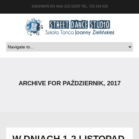
ZADZWOŃ DO NAS JUŻ DZIŚ! TEL. 723 319 518
ARCHIVE FOR PAŹDZIERNIK, 2017
W DNIACH 1-2 LISTOPAD