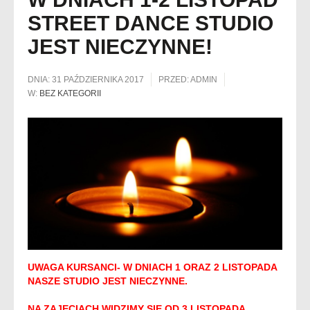
STREET DANCE STUDIO
JEST NIECZYNNE!
DNIA:
31 PAŹDZIERNIKA 2017
PRZED:
ADMIN
W:
BEZ KATEGORII
UWAGA KURSANCI- W DNIACH 1 ORAZ 2 LISTOPADA
NASZE STUDIO JEST NIECZYNNE.
NA ZAJĘCIACH WIDZIMY SIĘ OD 3 LISTOPADA.