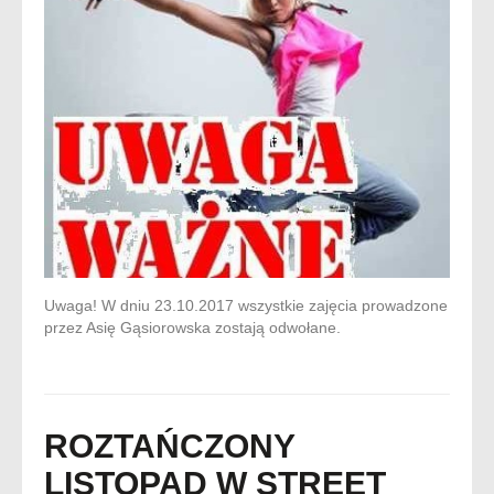
Uwaga! W dniu 23.10.2017 wszystkie zajęcia prowadzone
przez Asię Gąsiorowska zostają odwołane.
ROZTAŃCZONY
LISTOPAD W STREET