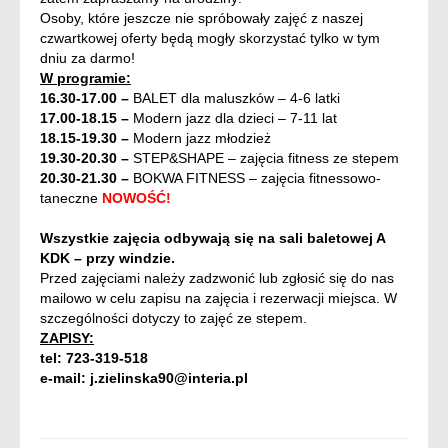
Osoby, które jeszcze nie spróbowały zajęć z naszej
czwartkowej oferty będą mogły skorzystać tylko w tym
dniu za darmo!
W programie:
16.30-17.00 –
BALET dla maluszków – 4-6 latki
17.00-18.15 –
Modern jazz dla dzieci – 7-11 lat
18.15-19.30 –
Modern jazz młodzież
19.30-20.30 –
STEP&SHAPE – zajęcia fitness ze stepem
20.30-21.30 –
BOKWA FITNESS – zajęcia fitnessowo-
taneczne
NOWOŚĆ!
Wszystkie zajęcia odbywają się na sali baletowej A
KDK – przy windzie.
Przed zajęciami należy zadzwonić lub zgłosić się do nas
mailowo w celu zapisu na zajęcia i rezerwacji miejsca. W
szczególności dotyczy to zajęć ze stepem.
ZAPISY:
tel: 723-319-518
e-mail: j.zielinska90@interia.pl