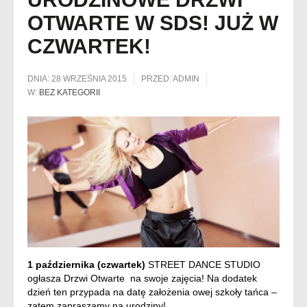
OTWARTE W SDS! JUŻ W
CZWARTEK!
DNIA:
28 WRZEŚNIA 2015
PRZED:
ADMIN
W:
BEZ KATEGORII
1 października (czwartek)
STREET DANCE STUDIO
ogłasza Drzwi Otwarte na swoje zajęcia! Na dodatek
dzień ten przypada na datę założenia owej szkoły tańca –
zatem zapraszamy na urodziny!