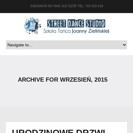
ZADZWOŃ DO NAS JUŻ DZIŚ! TEL. 723 319 518
ARCHIVE FOR WRZESIEŃ, 2015
URODZINOWE DRZWI