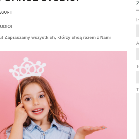
EGORII
I
UDIO!
! Zapraszamy wszystkich, którzy chcą razem z Nami
A
T
T