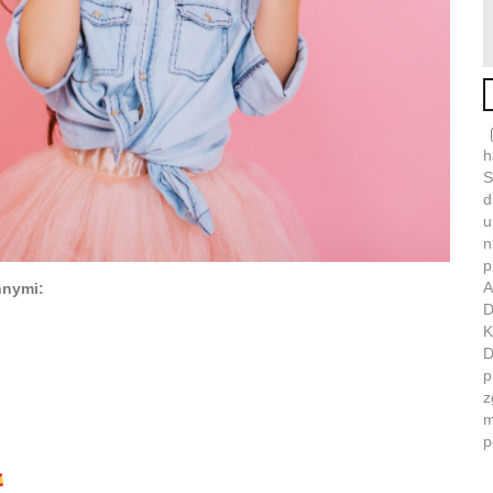
h
S
d
u
n
p
A
nnymi:
D
K
D
p
z
m
p