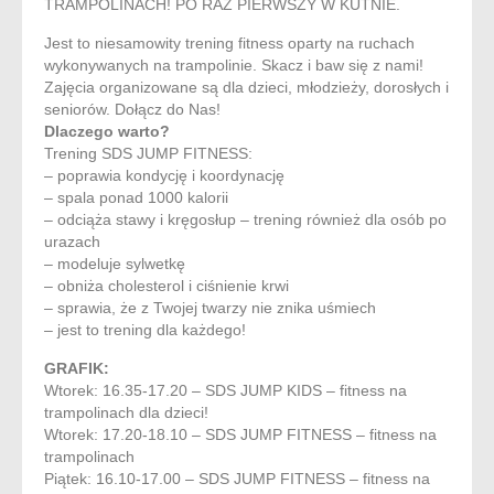
TRAMPOLINACH! PO RAZ PIERWSZY W KUTNIE.
Jest to niesamowity trening fitness oparty na ruchach
wykonywanych na trampolinie. Skacz i baw się z nami!
Zajęcia organizowane są dla dzieci, młodzieży, dorosłych i
seniorów. Dołącz do Nas!
Dlaczego warto?
Trening SDS JUMP FITNESS:
– poprawia kondycję i koordynację
– spala ponad 1000 kalorii
– odciąża stawy i kręgosłup – trening również dla osób po
urazach
– modeluje sylwetkę
– obniża cholesterol i ciśnienie krwi
– sprawia, że z Twojej twarzy nie znika uśmiech
– jest to trening dla każdego!
GRAFIK:
Wtorek: 16.35-17.20 – SDS JUMP KIDS – fitness na
trampolinach dla dzieci!
Wtorek: 17.20-18.10 – SDS JUMP FITNESS – fitness na
trampolinach
Piątek: 16.10-17.00 – SDS JUMP FITNESS – fitness na