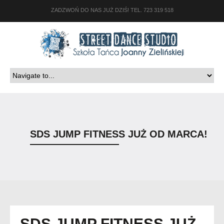
ZADZWOŃ DO NAS JUŻ DZIŚ! TEL. 723 319 518
SDS JUMP FITNESS JUŻ OD MARCA!
SDS JUMP FITNESS JUŻ