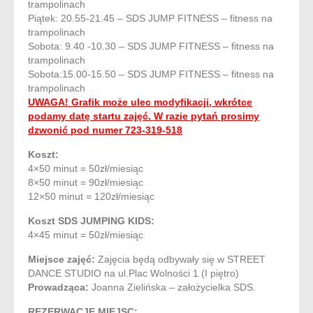
trampolinach
Piątek: 20.55-21.45 – SDS JUMP FITNESS – fitness na
trampolinach
Sobota: 9.40 -10.30 – SDS JUMP FITNESS – fitness na
trampolinach
Sobota:15.00-15.50 – SDS JUMP FITNESS – fitness na
trampolinach
UWAGA! Grafik może ulec modyfikacji, wkrótce
podamy datę startu zajęć. W razie pytań prosimy
dzwonić pod numer 723-319-518
Koszt:
4×50 minut = 50zł/miesiąc
8×50 minut = 90zł/miesiąc
12×50 minut = 120zł/miesiąc
Koszt SDS JUMPING KIDS:
4×45 minut = 50zł/miesiąc
Miejsce zajęć:
Zajęcia będą odbywały się w STREET
DANCE STUDIO na ul.Plac Wolności 1 (I piętro)
Prowadząca:
Joanna Zielińska – założycielka SDS.
REZERWACJE MIEJSC: