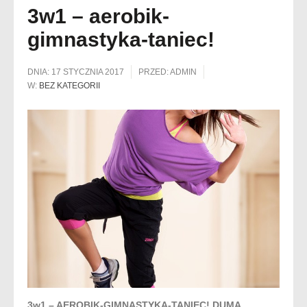
3w1 – aerobik-
gimnastyka-taniec!
DNIA:
17 STYCZNIA 2017
PRZED:
ADMIN
W:
BEZ KATEGORII
3w1 – AEROBIK-GIMNASTYKA-TANIEC! DUMA