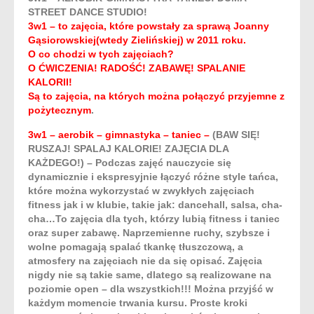
STREET DANCE STUDIO!
3w1 – to zajęcia, które powstały za sprawą Joanny
Gąsiorowskiej(wtedy Zielińskiej) w 2011 roku.
O co chodzi w tych zajęciach?
O ĆWICZENIA! RADOŚĆ! ZABAWĘ! SPALANIE
KALORII!
Są to zajęcia, na których można połączyć przyjemne z
pożytecznym
.
3w1 – aerobik – gimnastyka – taniec –
(BAW SIĘ!
RUSZAJ! SPALAJ KALORIE! ZAJĘCIA DLA
KAŻDEGO!) – Podczas zajęć nauczycie się
dynamicznie i ekspresyjnie łączyć różne style tańca,
które można wykorzystać w zwykłych zajęciach
fitness jak i w klubie, takie jak: dancehall, salsa, cha-
cha…To zajęcia dla tych, którzy lubią fitness i taniec
oraz super zabawę. Naprzemienne ruchy, szybsze i
wolne pomagają spalać tkankę tłuszczową, a
atmosfery na zajęciach nie da się opisać. Zajęcia
nigdy nie są takie same, dlatego są realizowane na
poziomie open – dla wszystkich!!! Można przyjść w
każdym momencie trwania kursu. Proste kroki