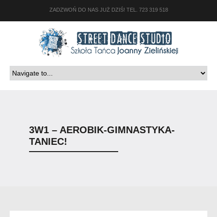
ZADZWOŃ DO NAS JUŻ DZIŚ! TEL. 723 319 518
3W1 – AEROBIK-GIMNASTYKA-
TANIEC!