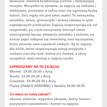
taneczne, świetna kombinacja ruchów i motywująca
muzyka. Wszystko to sprawia, że zajęcia są ciekawe i
efektywne, ponieważ w tańcu traci się ogromną liczbę
kalorii. 3w1 nigdy nie jest takie samo! To mieszanka,
aerobiku, tańca, gimnastyki i dobrej zabawy w rytm
największych przebojów! Zajęcia rozpoczynają się od
rozgrzewki, po czym zaczynamy ćwiczyć nieco
intensywniej łącząc elementy aerobiku z tańcem, na
końcu zajęć odbywa się stretching oraz wyciszenie,
które pomoże nam uspokoić oddech. Są to zajęcia
dla osób, które rozpoczynają swoją przygodę z
ruchem oraz dla tych, którzy już ćwiczą, a chcą
uzupełnić swój trening o zajęcia cardio.
ZAPRASZAMY NA TE ZAJĘCIA:
Wtorek: 19.00-20.00 z Anią
Środa: 19.30-20.30 z Anią
Czwartek: 19.30-20.30 z Anią
Piątek (DANCE AEROBIK) z Natalią 18.55-19.55
Co masz ze sobą zabrać?
obuwie zmienne, wygodne ubranie, dobry humor i
pozytywne nastawienie i karnet na zajęcia.